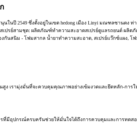
จก
นุนในปี 2549 ซึ่งตั้งอยู่ในเขต hedong เมือง Linyi มณฑลซานตง ท่าเร
สเปรย์สามชุด: ผลิตภัณฑ์ทำความสะอาดสเปรย์ดูแลรถยนต์ ผลิตภั
้องกันสนิม - โฟมสากล น้ำยาทำความสะอาด, สเปรย์แว๊กซ์แผง, โฟมยา
 เรามุ่งมั่นที่จะควบคุมคุณภาพอย่างเข้มงวดและยึดหลัก-การให้บร
ที่มีอุปกรณ์ครบครันช่วยให้มั่นใจได้ถึงการควบคุมและการทดสอบ