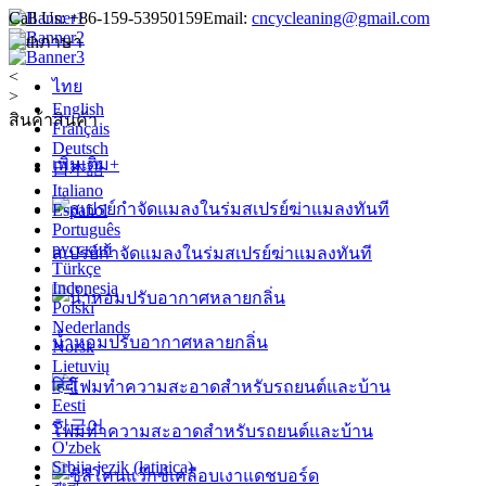
Call Us:
+86-159-53950159
Email:
cncycleaning@gmail.com
ภาษา
<
ไทย
>
English
สินค้า
สินค้า
Français
Deutsch
เพิ่มเติม+
日本語
Italiano
Español
Português
русский
สเปรย์กำจัดแมลงในร่มสเปรย์ฆ่าแมลงทันที
Türkçe
Indonesia
Polski
Nederlands
น้ำหอมปรับอากาศหลายกลิ่น
Norsk
Lietuvių
हिंदी
Eesti
한국어
โฟมทำความสะอาดสำหรับรถยนต์และบ้าน
O'zbek
Srbija jezik (latinica)