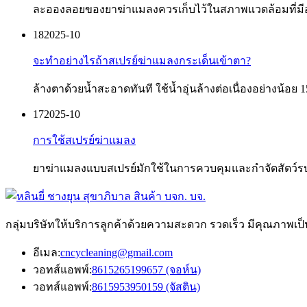
ละอองลอยของยาฆ่าแมลงควรเก็บไว้ในสภาพแวดล้อมที่มีอุณห
18
2025-10
จะทำอย่างไรถ้าสเปรย์ฆ่าแมลงกระเด็นเข้าตา?
ล้างตาด้วยน้ำสะอาดทันที ใช้น้ำอุ่นล้างต่อเนื่องอย่างน้อย 
17
2025-10
การใช้สเปรย์ฆ่าแมลง
ยาฆ่าแมลงแบบสเปรย์มักใช้ในการควบคุมและกำจัดสัตว์ร
กลุ่มบริษัทให้บริการลูกค้าด้วยความสะดวก รวดเร็ว มีคุณภาพเป
อีเมล:
cncycleaning@gmail.com
วอทส์แอพพ์:
8615265199657 (จอห์น)
วอทส์แอพพ์:
8615953950159 (จัสติน)