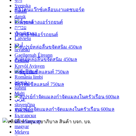
বাংলা
Svenska
ซิลิโคนแว๊กซ์เคลือบเงาแดชบอร์ด
Català
dansk
Ελληνικά
עברית
українська
น้ำยาล้างแอร์รถยนต์
Latviešu
اردو
hrvatski
Gaeilgenah Éireann
สเปรย์หล่อลื่นขจัดสนิม 450มล
Čeština
Kreyòl Ayisyen
slovenščina
România limbi
íslenska
พียูโฟมซีลแลนท์ 750มล
suomi
Malti
عربي
slovenčina
สเปรย์กำจัดแมลงกำจัดแมลงในครัวเรือน 600มล
Việt Nam
Български
Bai Miaowen
magyar
Melayu