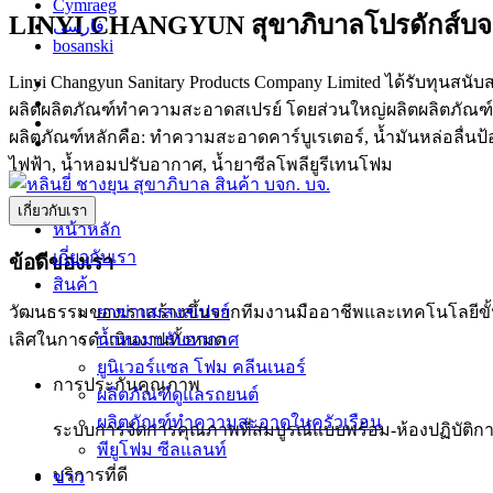
Cymraeg
LINYI CHANGYUN สุขาภิบาลโปรดักส์บ
فارسی
bosanski
Linyi Changyun Sanitary Products Company Limited ได้รับทุนสนับส
ผลิตผลิตภัณฑ์ทำความสะอาดสเปรย์ โดยส่วนใหญ่ผลิตผลิตภัณฑ์
ผลิตภัณฑ์หลักคือ: ทำความสะอาดคาร์บูเรเตอร์, น้ำมันหล่อลื่นป
ไฟฟ้า, น้ำหอมปรับอากาศ, น้ำยาซีลโพลียูรีเทนโฟม
เกี่ยวกับเรา
หน้าหลัก
เกี่ยวกับเรา
ข้อดีของเรา
สินค้า
ยาฆ่าแมลงสเปรย์
วัฒนธรรมของเราสร้างขึ้นจากทีมงานมืออาชีพและเทคโนโลยีขั้นสูง
น้ำหอมปรับอากาศ
เลิศในการดำเนินงานทั้งหมด
ยูนิเวอร์แซล โฟม คลีนเนอร์
การประกันคุณภาพ
ผลิตภัณฑ์ดูแลรถยนต์
ผลิตภัณฑ์ทำความสะอาดในครัวเรือน
ระบบการจัดการคุณภาพที่สมบูรณ์แบบพร้อม-ห้องปฏิบัติการ
พียูโฟม ซีลแลนท์
บริการที่ดี
ข่าว